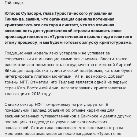
Тайланде.
Ютасак Супасорн, глава Туристического управления
Таиланда, заявил, что организация оценила потенциал
криптовалютного сектора и считает, что это отличная
возможность для туристической отрасли повысить свою
производительность: «Туристическая отрасль подготовится к
этому процессу, и мы будем готовы к запуску криптотуризма.
Традиционная модель явно устарела и не успевает за
современными и инновационными решениями». Власти также
рассматривают возможность сотрудничества с местной биржей
Bitkub для разработки туристической платформы, которая будет
интегрировать платежи монетами TAT и, возможно, добавит
токены NFT. Отметим, что Таиланд является одной из первых
стран Юго-Восточной Азии, легализовавших криптовалютные
транзакции в 2018 году.
Однако сектор НФТ по-прежнему не регулируется. В
понедельник Таиланд объявил об отмене карантина для
вакцинированных путешественников в Бангкоке и девяти других
провинциях в надежде на улучшение экономических
показателей. Статистика показывает, что экономика страны
медленно восстанавливается после пандемии. «Туристы не