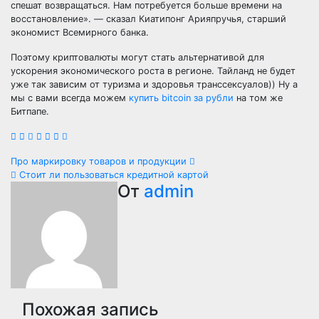
спешат возвращаться. Нам потребуется больше времени на
восстановление». — сказал Киатипонг Арияпручья, старший
экономист Всемирного банка.
Поэтому криптовалюты могут стать альтернативой для
ускорения экономического роста в регионе. Тайланд не будет
уже так зависим от туризма и здоровья транссексуалов)) Ну а
мы с вами всегда можем
купить bitcoin за рубли
на том же
Битпапе.
Навигация
Про маркировку товаров и продукции
Стоит ли пользоваться кредитной картой
по
От
admin
записям
Похожая запись