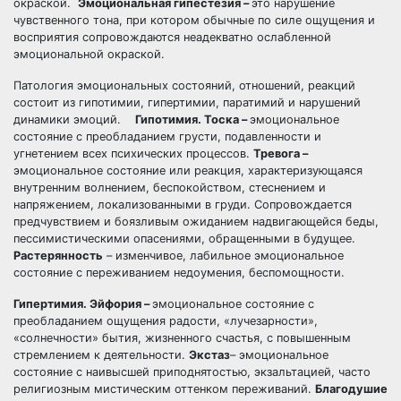
окраской.
Эмоциональная гипестезия –
это нарушение
чувственного тона, при котором обычные по силе ощущения и
восприятия сопровождаются неадекватно ослабленной
эмоциональной окраской.
Патология эмоциональных состояний, отношений, реакций
состоит из гипотимии, гипертимии, паратимий и нарушений
динамики эмоций.
Гипотимия. Тоска –
эмоциональное
состояние с преобладанием грусти, подавленности и
угнетением всех психических процессов.
Тревога –
эмоциональное состояние или реакция, характеризующаяся
внутренним волнением, беспокойством, стеснением и
напряжением, локализованными в груди. Сопровождается
предчувствием и боязливым ожиданием надвигающейся беды,
пессимистическими опасениями, обращенными в будущее.
Растерянность
– изменчивое, лабильное эмоциональное
состояние с переживанием недоумения, беспомощности.
Гипертимия. Эйфория –
эмоциональное состояние с
преобладанием ощущения радости, «лучезарности»,
«солнечности» бытия, жизненного счастья, с повышенным
стремлением к деятельности.
Экстаз
– эмоциональное
состояние с наивысшей приподнятостью, экзальтацией, часто
религиозным мистическим оттенком переживаний.
Благодушие