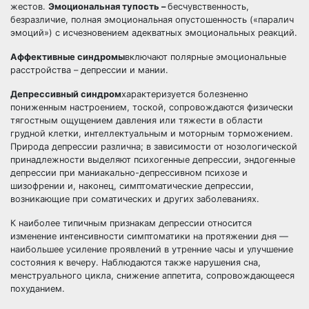
жестов.
Эмоциональная тупость –
бесчувственность,
безразличие, полная эмоциональная опустошенность («паралич
эмоций») с исчезновением адекватных эмоциональных реакций.
Аффективные синдромы
включают полярные эмоциональные
расстройства – депрессии и мании.
Депрессивный синдром
характеризуется болезненно
пониженным настроением, тоской, сопровождаются физически
тягостным ощущением давления или тяжести в области
грудной клетки, интеллектуальным и моторным торможением.
Природа депрессии различна; в зависимости от нозологической
принадлежности выделяют психогенные депрессии, эндогенные
депрессии при маниакально-депрессивном психозе и
шизофрении и, наконец, симптоматические депрессии,
возникающие при соматических и других заболеваниях.
К наиболее типичным признакам депрессии относится
изменение интенсивности симптоматики на протяжении дня —
наибольшее усиление проявлений в утренние часы и улучшение
состояния к вечеру. Наблюдаются также нарушения сна,
менструального цикла, снижение аппетита, сопровождающееся
похуданием.