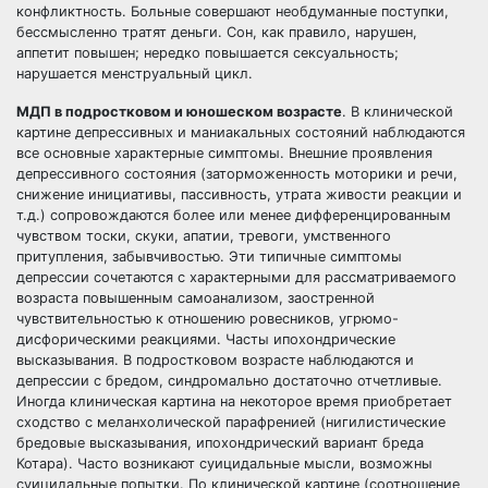
конфликтность. Больные совершают необдуманные поступки,
бессмысленно тратят деньги. Сон, как правило, нарушен,
аппетит повышен; нередко повышается сексуальность;
нарушается менструальный цикл.
МДП в подростковом и юношеском возрасте
. В клинической
картине депрессивных и маниакальных состояний наблюдаются
все основные характерные симптомы. Внешние проявления
депрессивного состояния (заторможенность моторики и речи,
снижение инициативы, пассивность, утрата живости реакции и
т.д.) сопровождаются более или менее дифференцированным
чувством тоски, скуки, апатии, тревоги, умственного
притупления, забывчивостью. Эти типичные симптомы
депрессии сочетаются с характерными для рассматриваемого
возраста повышенным самоанализом, заостренной
чувствительностью к отношению ровесников, угрюмо-
дисфорическими реакциями. Часты ипохондрические
высказывания. В подростковом возрасте наблюдаются и
депрессии с бредом, синдромально достаточно отчетливые.
Иногда клиническая картина на некоторое время приобретает
сходство с меланхолической парафренией (нигилистические
бредовые высказывания, ипохондрический вариант бреда
Котара). Часто возникают суицидальные мысли, возможны
суицидальные попытки. По клинической картине (соотношение