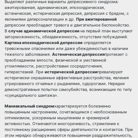
Выделяют различные варианты депрессивного синдрома:
ажитированная, адинамическая, ипохондрическая,
астеническая, истерическая депрессия, депрессия с бредом, с
явлениями деперсонализации и др.
При ажитированной
депрессии преобладают тревога и двигательное беспокойство.
В
случае адинамической депрессии
на первый план выступают
заторможенность, обездвиженность, отсутствие побуждений.
Картина ипохондрической депрессии
определяется
тревожными опасениями или даже убежденностью в наличии
тяжелого заболевания.
Астеническая депрессия
протекает с
преобладанием вялости, физической и умственной
утомляемости, расстройствами сосредоточения,
гиперестезией. При
истерической депрессии
превалируют
истерически окрашенные аффективные расстройства, явления
утрированного отчаянья с рыданиями, судорогами. Нередки
демонстративные попытки самоубийства, возникающие по типу
«суицидального шантажа».
Маниакальный синдром
характеризуется болезненно
повышенным настроением, сочетающимся с необоснованным
оптимизмом, ускоренным мышлением и чрезмерной
активностью. Отмечаются многоречивость, стремление к
постоянному расширению сферы деятельности и контактов. При
этом нередко обнаруживаются повышенная раздражительность,