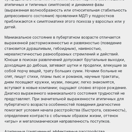
атипичных и типичных симптомов) и динамике фазы
(выраженная волнообразность или относительная стабильность
депрессивного состояния) проявления МДП у подростков
приближаются к симптоматике этого психоза у взрослых или у
детей.
Маниакальное состояние в пубертатном возрасте отличается
выраженной расторможенностъю и развязностью (поведение
становится дурашливым, гебоидным), наивностью,
нереалистичностью разнообразных стремлений и действий.
Юноши в поисках развлечений допускают брутальные выходки,
доходящие до дебоша, затевают шутки и проделки, влекущие за
собой порчу вещей, трату больших сумм. Ночами больные не
спят, пишут стихи, планы пьес и романов, научные трактаты,
днем посещают кружки, музеи, лекции; легко знакомятся,
вступают в новые компании; ощущают словно второе рождение.
Диагноз выраженного маниакального состояния трудностей не
представляет. При значительной выраженности атипичных для
пубертатного возраста особенностей поведения диагностике
помогают условия начала расстройства (быстрота, сезонность),
определение контраста с обычным образом жизни, оттенок
«игры» и мегаломаническая направленность поступков.
Атипичные (смягченные) аффективные расстройства