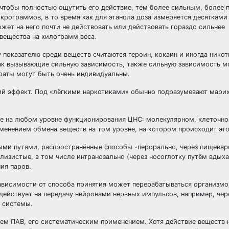
 чтобы полностью ощутить его действие, тем более сильным, более
икрограммов, в то время как для этанола доза измеряется десятками
ет на него почти не действовать или действовать гораздо сильнее
 вещества на килограмм веса.
показателю среди веществ считаются героин, кокаин и иногда никот
как вызывающие сильную зависимость, также сильную зависимость м
раты могут быть очень индивидуальны.
й эффект. Под «лёгкими наркотиками» обычно подразумевают марих
е на любом уровне функционирования ЦНС: молекулярном, клеточно
менением обмена веществ на том уровне, на котором происходит это
ыми путями, распространённые способы -перорально, через пищева
лизистые, в том числе интранозально (через носоглотку путём вдых
ия паров.
ависимости от способа принятия может перерабатываться организмо
действует на передачу нейронами нервных импульсов, например, чер
й системы.
м ПАВ, его систематическим применением. Хотя действие веществ 