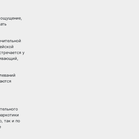
оощущение,
ать
ачительной
пейской
стречается у
ливающий,
олеваний
аются
ительного
наркотики
, так и по
е