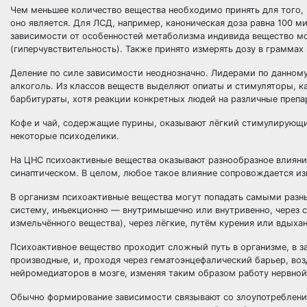
Чем меньшее количество вещества необходимо принять для того,
оно является. Для ЛСД, например, каноническая доза равна 100 м
зависимости от особенностей метаболизма индивида вещество мож
(гиперчувствительность). Также принято измерять дозу в граммах
Деление по силе зависимости неоднозначно. Лидерами по данному 
алкоголь. Из классов веществ выделяют опиаты и стимуляторы, 
барбитураты, хотя реакции конкретных людей на различные препа
Кофе и чай, содержащие пурины, оказывают лёгкий стимулирующи
некоторые психоделики.
На ЦНС психоактивные вещества оказывают разнообразное влияни
синаптическом. В целом, любое такое влияние сопровождается из
В организм психоактивные вещества могут попадать самыми разн
систему, инъекционно — внутримышечно или внутривенно, через с
измельчённого вещества), через лёгкие, путём курения или вдыхан
Психоактивное вещество проходит сложный путь в организме, в з
производные, и, проходя через гематоэнцефалический барьер, воз
нейромедиаторов в мозге, изменяя таким образом работу нервно
Обычно формирование зависимости связывают со злоупотребление