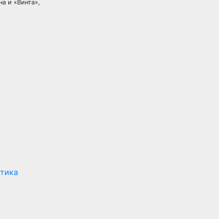
а и «Винта»,
ктика