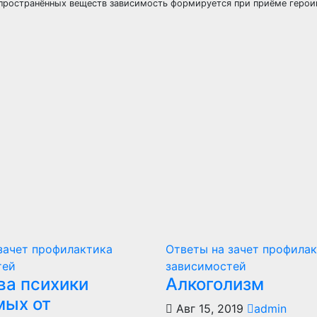
спространённых веществ зависимость формируется при приёме героин
зачет профилактика
Ответы на зачет профила
тей
зависимостей
ва психики
Алкоголизм
мых от
Авг 15, 2019
admin