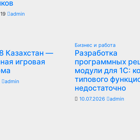
иков
019
admin
Бизнес и работа
8 Казахстан —
Разработка
ная игровая
программных ре
рма
модули для 1С: к
типового функци
6
admin
недостаточно
10.07.2026
admin