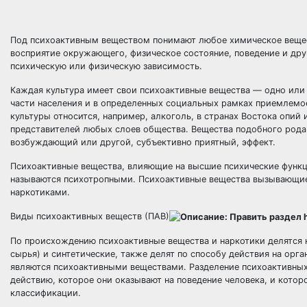
Под психоактивным веществом понимают любое химическое вещес
восприятие окружающего, физическое состояние, поведение и др
психическую или физическую зависимость.
Каждая культура имеет свои психоактивные вещества — одно или
части населения и в определенных социальных рамках приемлемо
культуры относится, например, алкоголь, в странах Востока опий
представителей любых слоев общества. Вещества подобного род
возбуждающий или другой, субъективно приятный, эффект.
Психоактивные вещества, влияющие на высшие психические функц
называются психотропными. Психоактивные вещества вызывающие
наркотиками.
Виды психоактивных веществ (ПАВ)
По происхождению психоактивные вещества и наркотики делятся н
сырья) и синтетические, также делят по способу действия на орг
являются психoактивными веществами. Разделение психоактивных
действию, которое они оказывают на поведение человека, и кот
классификации.