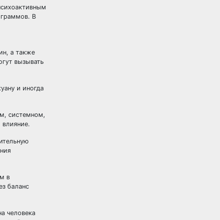
 психоактивным
 граммов. В
ин, а также
огут вызывать
уану и иногда
м, системном,
 влияние.
рительную
ания
м в
ез баланс
на человека