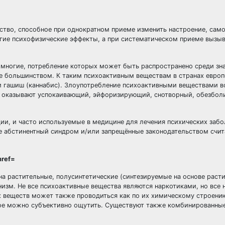
тво, способное при однократном приеме изменить настроение, сам
угие психофизические эффекты, а при систематическом приеме вызыв
 многие, потребление которых может быть распространено среди зн
е большинством. К таким психоактивным веществам в странах евро
 и гашиш (каннабис). Злоупотребление психоактивными веществами в
а оказывают успокаивающий, эйфоризирующий, снотворный, обезбо
ии, и часто используемые в медицине для лечения психических заб
 абстинентный синдром и/или запрещённые законодательством счит
а растительные, полусинтетические (синтезируемые на основе раст
анизм. Не все психoактивные вещества являются наркотиками, но все 
 веществ может также проводиться как по их химическому строению
орое можно субъективно ощутить. Существуют также комбинированны