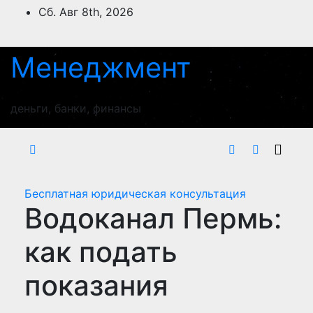
Перейти
Сб. Авг 8th, 2026
к
содержимому
Менеджмент
деньги, банки, финансы
Бесплатная юридическая консультация
Водоканал Пермь:
как подать
показания