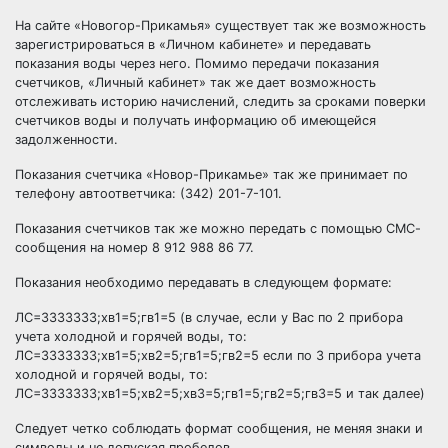
На сайте
«Новогор
-Прикамья» существует так же возможность
зарегистрироваться в
«Личном
кабинете» и передавать
показания воды через него. Помимо передачи показания
счетчиков,
«Личный
кабинет» так же дает возможность
отслеживать историю начислений, следить за сроками поверки
счетчиков воды и получать информацию об имеющейся
задолженности.
Показания счетчика
«Новор
-Прикамье» так же принимает по
телефону автоответчика:
(342
) 201-7-101.
Показания счетчиков так же можно передать с помощью СМС-
сообщения на номер 8 912 988 86 77.
Показания необходимо передавать в следующем формате:
ЛС=3333333;хв1=5;гв1=5
(в
случае, если у Вас по 2 прибора
учета холодной и горячей воды, то:
ЛС=3333333;хв1=5;хв2=5;гв1=5;гв2=5 если по 3 прибора учета
холодной и горячей воды, то:
ЛС=3333333;хв1=5;хв2=5;хв3=5;гв1=5;гв2=5;гв3=5 и так далее)
Следует четко соблюдать формат сообщения, не меняя знаки и
символы и не допуская пробелов.