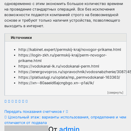
одновременно с этим экономить большое количество времени
на проведение стандартных операций. Все без исключения
возможности подаются компанией строго на безвозмездной
основе и требуют только наличия устройства, позволяющего
выходить в интернет.
Источники
http://kabinet.expert/permskij-kraj/novogor-prikame.html
https://login-zkh.ru/permskij-kraj/perm-novogor-
prikame.html
https://vodokanal-lk.ru/vodokanal-perm.html
https://energovopros.ru/spravochnik/vodosnabzhenie/3087/4
https://platiuslugi.ru/oplata/mp_permvodokanal-163363/
https://xn--80aaeid6ajcngbgo.xn--p1ai/lk/
[свернуть]
Навигация
Передать показания счетчиков г
Цокольный этаж: варианты использования, определение и чем
по
отличается от подвала
От
admin