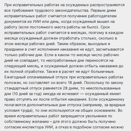
При исправительных работах на осужденных распространяются
все требования трудового законодательства. Первым днем
исправительных работ считается получение работодателем
документов из УИИ или день, когда осужденный вышел на
работу (если постоянного места работы не было).
Срок
исправительных работ считается в месяцах, поэтому в каждом
месяце осужденный должен отработать столько, сколько в
этом месяце рабочих дней.
Таким образом,
выходные
и
праздники
в счет исполнения наказания не идут, засчитываются
только рабочие дни. Если в каком-то месяце число рабочих
дней не совпадает, то неотработанные дни переносятся на
следующий месяц, и осужденный должен отбыть наказание до
их полной отработки. Также в расчет не идут больничные.
Ежегодный оплачиваемый отпуск при исправительных работах
положен, но составляет он всего 18 дней. Поскольку по закону
стандартный
отпуск
равняется 28 дням, то неиспользованные
дни (10 дней за год) никуда не исчезают — осужденный имеет
право отгулять их после отбытия наказания. Если осужденному
полагаются дополнительные дни отпуска (например, за вредные
условия труда), то они используются на общих основаниях. Во
время исправительных работ запрещается
увольнение по
собственному желанию
– для этого должно быть получено
согласие инспектора УИИ, а отказ в подобном согласии можно