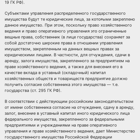
19 ГК РФ).
Субъектами управления распределенного государственного
имущества будут те юридические лица, за кᴏᴛᴏᴩыми закреплено
данное имущество. При этом, поскольку право хозяйственного
ведения и право оперативного управления ϶ᴛᴏ ограниченные
вещные права, собственник (в лице государства) сохраняет за
собой достаточно широкие права в отношении управления
имуществом, закрепленным на данных вещных правах за
юридическими лицами. В частности, для отчуждения, сдачи в
аренду, залога имущества, закрепленного за предприятием на
праве хозяйственного ведения, а также для внесения его в
качестве вклада в уставный (складочный) капитал
хозяйственных обществ и товариществ предприятие должно
получить согласие собственника ϶ᴛᴏго имущества — т.е.
государства (ст. 295 ГК РФ).
В ϲᴏᴏᴛʙᴇᴛϲᴛʙии с действующим российским законодательством
от имени собственника согласие на отчуждение, сдачу в аренду,
залог, внесение в уставный капитал иного юридического лица
федерального имущества, закрепленного за федеральными
предприятиями и учреждениями на праве оперативного
управления и праве хозяйственного ведения, дает Министерство
государственного имущества Российской Федерации