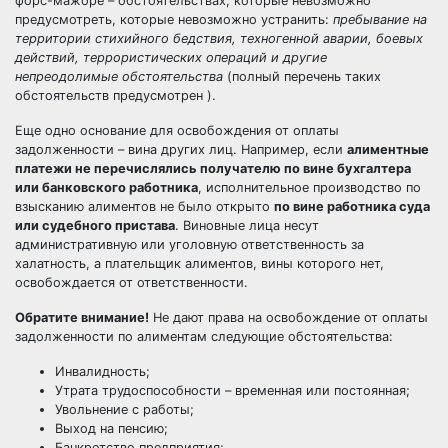
форс-мажоре – обстоятельствах, которые невозможно
предусмотреть, которые невозможно устранить:
пребывание на
территории стихийного бедствия, техногенной аварии, боевых
действий, террористических операций и другие
непреодолимые обстоятельства
(полный перечень таких
обстоятельств предусмотрен ).
Еще одно основание для освобождения от оплаты
задолженности – вина других лиц. Например, если
алиментные
платежи не перечислялись получателю по вине бухгалтера
или банковского работника
, исполнительное производство по
взысканию алиментов не было открыто
по вине работника суда
или судебного пристава
. Виновные лица несут
административную или уголовную ответственность за
халатность, а плательщик алиментов, вины которого нет,
освобождается от ответственности.
Обратите внимание!
Не дают права на освобождение от оплаты
задолженности по алиментам следующие обстоятельства:
Инвалидность;
Утрата трудоспособности – временная или постоянная;
Увольнение с работы;
Выход на пенсию;
Банкротство предприятия;