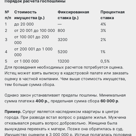
Порядок расчета госпошлины
№
Стоимость
Фиксированная
Процентная
п/п
имущества (р.)
ставка (р.)
ставка
1
до 20 000
—
4%
2
от 20 001 до 100 000
800
3%
от 100 001 до 200
3
3200
2%
000
от 200 001 до 1 000
4
5200
1%
000
5
от 1 000 000
13200
0,5%
Для проведения необходимых расчетов потребуется оценка.
Истец может взять выписку в кадастровой палате или заказать
оценку в частной компании. Чем выше стоимость имущества,
тем больше сумма сбора.
Однако закон устанавливает пределы пошлины. Минимальная
сумма платежа
400 р.,
предельная сумма сбора
60 000 р
.
Пример.
Супруг является наследником квартиры в центре
города. При разводе встал вопрос о разделе жилья. Мужчина
отказывался решать вопрос добровольно. Женщина была
вынуждена переехать к матери. Позже она обратилась в суд.
Имущество оценили в 3 000 000 р. Истице полагалась половина