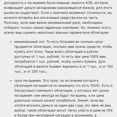
доходность к погашению была повыше: аналога АСВ, которое
возвращает деньги вкладчикам разорившихся банков, для этого
рынка не существует. Если у эмитента возникнут сложности, вы
можете потерять все вложенные средства или их часть.
Поэтому, если вам важен минимальный риск, необходимо
отбирать только самые надежные компании. Но, помимо этого,
нужно еще оценить несколько важных параметров облигации:
минимальный лот. То есть блоками во сколько штук
продаются облигации, сколько вам нужно средств, чтобы
купить этот блок. Чаще всего облигации в рублях
доступны от 1 тыс. рублей, то есть при цене 100% вам
потребуется 1 тыс. рублей, чтобы купить бумаги. Для
облигаций в валюте бывают варианты и от 1 тыс., и от 100
тыс., и от 200 тыс.;
срок погашения. Это срок, по истечении которого
облигация погашается по номиналу (то есть 100%). Есть и
бессрочные («вечные») облигации, у которых нет срока
погашения: они никогда не будут погашены, а их цена
довольно сильно может колебаться. Значит, если вы
хотите вложить деньги на один-два года, это явно не ваш
выбор: такие облигации могут легко упасть в цене на 10%
и более при негативной ситуации в экономике, а