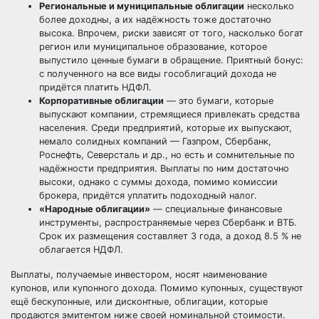
Региональные и муниципальные облигации
несколько
более доходны, а их надёжность тоже достаточно
высока. Впрочем, риски зависят от того, насколько богат
регион или муниципальное образование, которое
выпустило ценные бумаги в обращение. Приятный бонус:
с полученного на все виды гособлигаций дохода не
придётся платить НДФЛ.
Корпоративные облигации
— это бумаги, которые
выпускают компании, стремящиеся привлекать средства
населения. Среди предприятий, которые их выпускают,
немало солидных компаний — Газпром, Сбербанк,
Роснефть, Северсталь и др., но есть и сомнительные по
надёжности предприятия. Выплаты по ним достаточно
высоки, однако с суммы дохода, помимо комиссии
брокера, придётся уплатить подоходный налог.
«Народные облигации»
— специальные финансовые
инструменты, распространяемые через Сбербанк и ВТБ.
Срок их размещения составляет 3 года, а доход 8.5 % не
облагается НДФЛ.
Выплаты, получаемые инвестором, носят наименование
купонов, или купонного дохода. Помимо купонных, существуют
ещё бескупонные, или дисконтные, облигации, которые
продаются эмитентом ниже своей номинальной стоимости.