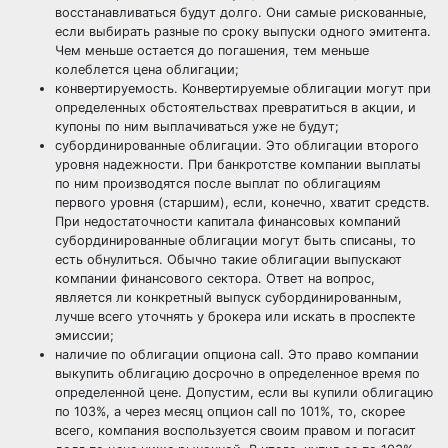
восстанавливаться будут долго. Они самые рискованные,
если выбирать разные по сроку выпуски одного эмитента.
Чем меньше остается до погашения, тем меньше
колеблется цена облигации;
конвертируемость. Конвертируемые облигации могут при
определенных обстоятельствах превратиться в акции, и
купоны по ним выплачиваться уже не будут;
субординированные облигации. Это облигации второго
уровня надежности. При банкротстве компании выплаты
по ним производятся после выплат по облигациям
первого уровня (старшим), если, конечно, хватит средств.
При недостаточности капитала финансовых компаний
субординированные облигации могут быть списаны, то
есть обнулиться. Обычно такие облигации выпускают
компании финансового сектора. Ответ на вопрос,
является ли конкретный выпуск субординированным,
лучше всего уточнять у брокера или искать в проспекте
эмиссии;
наличие по облигации опциона call. Это право компании
выкупить облигацию досрочно в определенное время по
определенной цене. Допустим, если вы купили облигацию
по 103%, а через месяц опцион call по 101%, то, скорее
всего, компания воспользуется своим правом и погасит