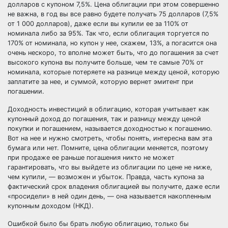
долларов с купоном 7,5%. Цена облигации при этом совершенно
не важна, в год вы все равно будете получать 75 долларов (7,5%
от 1 000 долларов), даже если вы купили ее за 110% от
номинала либо за 95%. Так что, если облигация торгуется по
170% от номинала, но купон у нее, скажем, 13%, а погасится она
очень нескоро, то вполне может быть, что до погашения за счет
высокого купона вы получите больше, чем те самые 70% от
номинала, которые потеряете на разнице между ценой, которую
заплатите за нее, и суммой, которую вернет эмитент при
погашении.
Доходность инвестиций в облигацию, которая учитывает как
купонный доход до погашения, так и разницу между ценой
покупки и погашением, называется доходностью к погашению.
Вот на нее и нужно смотреть, чтобы понять, интересна вам эта
бумага или нет. Помните, цена облигации меняется, поэтому
при продаже ее раньше погашения никто не может
гарантировать, что вы выйдете из облигации по цене не ниже,
чем купили, — возможен и убыток. Правда, часть купона за
фактический срок владения облигацией вы получите, даже если
«просидели» в ней один день, — она называется накопленным
купонным доходом (НКД).
Ошибкой было бы брать любую облигацию, только бы