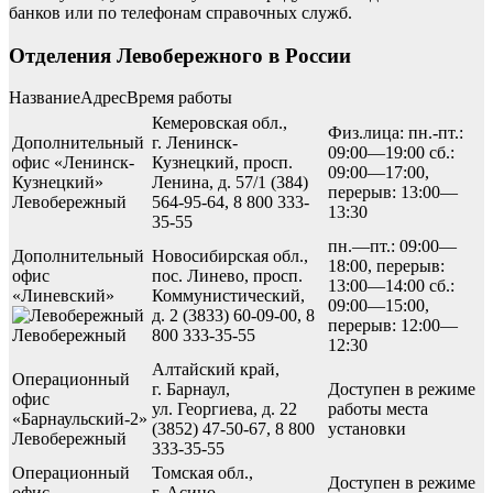
банков или по телефонам справочных служб.
Отделения Левобережного в России
НазваниеАдресВремя работы
Кемеровская обл.,
Физ.лица: пн.-пт.:
Дополнительный
г. Ленинск-
09:00—19:00 сб.:
офис «Ленинск-
Кузнецкий, просп.
09:00—17:00,
Кузнецкий»
Ленина, д. 57/1 (384)
перерыв: 13:00—
Левобережный
564-95-64, 8 800 333-
13:30
35-55
пн.—пт.: 09:00—
Дополнительный
Новосибирская обл.,
18:00, перерыв:
офис
пос. Линево, просп.
13:00—14:00 сб.:
«Линевский»
Коммунистический,
09:00—15:00,
д. 2 (3833) 60-09-00, 8
перерыв: 12:00—
Левобережный
800 333-35-55
12:30
Алтайский край,
Операционный
г. Барнаул,
Доступен в режиме
офис
ул. Георгиева, д. 22
работы места
«Барнаульский-2»
(3852) 47-50-67, 8 800
установки
Левобережный
333-35-55
Операционный
Томская обл.,
Доступен в режиме
офис
г. Асино,