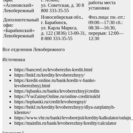
работы места
«Асиновский»
ул. Советская, д. 30 8
установки
Левобережный
800 333-35-55
Новосибирская обл.,
Физ.лица: пн.-пт.:
Дополнительный
г. Барабинск,
09:00—17:30 сб.:
офис
ул. Карла Маркса,
08:30—16:30,
«Барабинский»
д. 122 (3836) 13-00-31,
перерыв: 12:00—
Левобережный
8 800 333-35-55
12:30
Все отделения Левобережного
Источники
https://bancred.ru/levoberezhn-kredit.html
https://bnkf.ru/kredity/levoberezhnyy/
https://kredit-online.ru/bank/kredit-v-banke-
levoberezhnyj.html
https://iqbanks.ru/banks/levoberezhnyj/credits
https://VseZaimyOnline.ru/online-credit/nskbl
https://topbanki.ru/credit/levoberegnyi/
https://bnkf.ru/kredity/levoberezhnyy/dlya-zarplatnyh-
klientov/
https://www.vbr.ru/banki/levoberejnii/kredity/kalkulator/onlajn
https://mainfin.ru/bank/levoberezhny/kredity/calculator